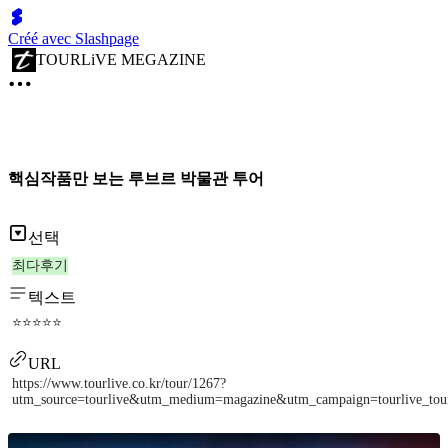
Créé avec Slashpage
TOURLiVE MEGAZINE
핵심작품만 보는 루브르 박물관 투어
선택
최다후기
텍스트
⭐⭐⭐⭐⭐
URL
https://www.tourlive.co.kr/tour/1267?
utm_source=tourlive&utm_medium=magazine&utm_campaign=tourlive_to