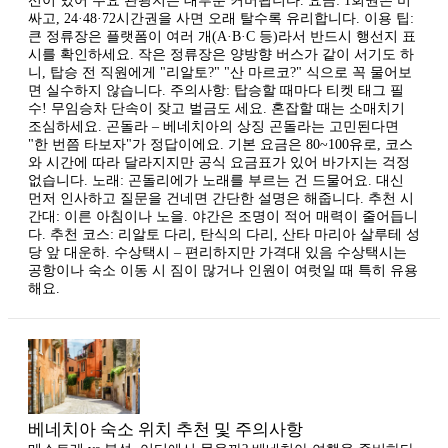
선이 있어 주요 관광지는 대부분 커버됩니다. 요금: 1회권은 비
싸고, 24·48·72시간권을 사면 오래 탈수록 유리합니다. 이용 팁:
큰 정류장은 플랫폼이 여러 개(A·B·C 등)라서 반드시 행선지 표
시를 확인하세요. 작은 정류장은 양방향 버스가 같이 서기도 하
니, 탑승 전 직원에게 "리알토?" "산 마르코?" 식으로 꼭 물어보
면 실수하지 않습니다. 주의사항: 탑승할 때마다 티켓 태그 필
수! 무임승차 단속이 잦고 벌금도 세요. 혼잡할 때는 소매치기
조심하세요. 곤돌라 – 베네치아의 상징 곤돌라는 고민된다면
"한 번쯤 타보자"가 정답이에요. 기본 요금은 80~100유로, 코스
와 시간에 따라 달라지지만 공식 요금표가 있어 바가지는 걱정
없습니다. 노래: 곤돌리에가 노래를 부르는 건 드물어요. 대신
먼저 인사하고 질문을 건네면 간단한 설명은 해줍니다. 추천 시
간대: 이른 아침이나 노을. 야간은 조명이 적어 매력이 줄어듭니
다. 추천 코스: 리알토 다리, 탄식의 다리, 산타 마리아 살루테 성
당 앞 대운하. 수상택시 – 편리하지만 가격대 있음 수상택시는
공항이나 숙소 이동 시 짐이 많거나 인원이 여럿일 때 특히 유용
해요.
베네치아 숙소 위치 추천 및 주의사항