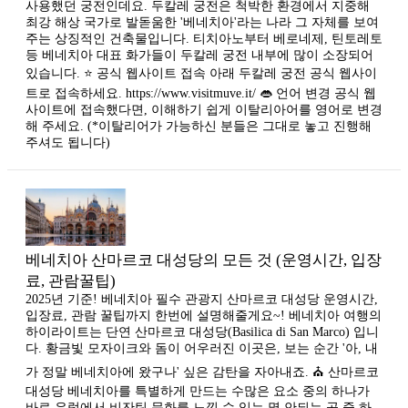
사용했던 궁전인데요. 두칼레 궁전은 척박한 환경에서 지중해
최강 해상 국가로 발돋움한 '베네치아'라는 나라 그 자체를 보여
주는 상징적인 건축물입니다. 티치아노부터 베로네제, 틴토레토
등 베네치아 대표 화가들이 두칼레 궁전 내부에 많이 소장되어
있습니다. ⭐ 공식 웹사이트 접속 아래 두칼레 궁전 공식 웹사이
트로 접속하세요. https://www.visitmuve.it/ 👄 언어 변경 공식 웹
사이트에 접속했다면, 이해하기 쉽게 이탈리아어를 영어로 변경
해 주세요. (*이탈리어가 가능하신 분들은 그대로 놓고 진행해
주셔도 됩니다)
베네치아 산마르코 대성당의 모든 것 (운영시간, 입장
료, 관람꿀팁)
2025년 기준! 베네치아 필수 관광지 산마르코 대성당 운영시간,
입장료, 관람 꿀팁까지 한번에 설명해줄게요~! 베네치아 여행의
하이라이트는 단연 산마르코 대성당(Basilica di San Marco) 입니
다. 황금빛 모자이크와 돔이 어우러진 이곳은, 보는 순간 '아, 내
가 정말 베네치아에 왔구나' 싶은 감탄을 자아내죠. ⛪ 산마르코
대성당 베네치아를 특별하게 만드는 수많은 요소 중의 하나가
바로 유럽에서 비잔틴 문화를 느낄 수 있는 몇 안되는 곳 중 하