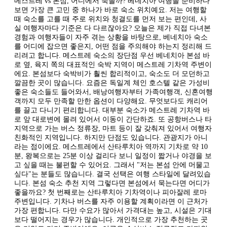
메스트레 vs 본섬, 어디에서 묵을까? 베네치아 여행을 준비하다
보면 가장 큰 고민 중 하나가 바로 숙소 위치예요. 저는 여행할
때 숙소를 고를 때 주로 위치와 청결도를 먼저 보는 편인데, 사
실 여행자마다 기준은 다 다르잖아요? 오늘은 제가 직접 다녀본
경험과 여행자들이 자주 겪는 상황을 바탕으로, 베네치아 숙소
를 어디에 잡으면 좋은지, 어떤 점을 주의해야 하는지 정리해 드
리려고 합니다. 메스트레 숙소의 장단점 우선 베네치아 본섬 바
로 옆, 육지 쪽의 대표적인 숙박 지역이 메스트레 기차역 주변이
에요. 본섬보다 숙박비가 훨씬 합리적이고, 숙소도 더 모던하고
깔끔한 곳이 많습니다. 요즘은 독일계 체인 호스텔 같은 가성비
좋은 숙소들도 들어와서, 배낭여행자부터 가족여행객, 신혼여행
객까지 모두 만족할 만한 옵션이 다양해요. 무엇보다도 캐리어
를 끌고 다니기 편리합니다. 대부분 숙소가 메스트레 기차역 바
로 앞 대로변에 몰려 있어서 이동이 간단하죠. 또 공항버스나 타
지역으로 가는 버스 정류장, 마트 등이 잘 갖춰져 있어서 여행자
친화적인 지역입니다. 하지만 단점도 있습니다. 관광지가 아니
라는 점이에요. 메스트레에서 산타루치아 역까지 기차로 약 10
분, 왕복으로는 25분 이상 걸리다 보니 일정이 짧거나 야경을 보
고 싶을 때는 불편할 수 있어요. 그래서 "저는 본섬 안에 머물고
싶다"는 분들도 많습니다. 결국 선택은 여행 스타일에 달려있습
니다. 본섬 숙소 추천 지역 그렇다면 본섬에서 묵는다면 어디가
좋을까요? 첫 번째로는 산타루치아 기차역이나 피아잘레 로마
주변입니다. 기차나 버스를 자주 이용할 계획이라면 이 근처가
가장 편합니다. 다만 수요가 많아서 가격대는 높고, 시설은 기대
보다 떨어지는 경우가 많습니다. 개인적으로 가장 추천하는 곳