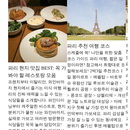
파
파리 추천 여행 코스
로
천
스케줄에 쏙! 나만을 위한 맞춤
도
코스 가이드 파리 여행, 짧은 일
습
정이라면? 참고해서 취향대로 조
파리 현지 맛집 BEST: 꼭 가
지
절해보세요! 2박3일 추천코스 1
봐야 할 레스토랑 모음
리
일 몽마르트 > 에펠탑 > 바토무
프렌치부터 이탈리안, 와인바까

슈 유람선 2일 루브르 미술관 >
지 현지에서 즐기는 미식 여행 파
강
튈르리 공원 > 오랑주리 미술관
리의 진짜 매력을 느낄 수 있는
중
> 콩코드 광장 > 샹젤리제 > 개선
식당들을 소개합니다. 파인다이
는
문 3일 노트르담 대성당 > 마레
닝부터 캐주얼한 비스트로, 현지
미
지구 첫째 날 가장 먼저 몽마르트
분위기가 물씬 나는 와인바까지,
S
언덕부터 가보세요. 파리 감성을
실제로 가보고 여러번 방문했던
고
가장 잘 느낄 수 있는 동네예요.
식당들만 꾹꾹 눌러 담았어요!
바
분위기 즐기신 후엔 에펠탑으로