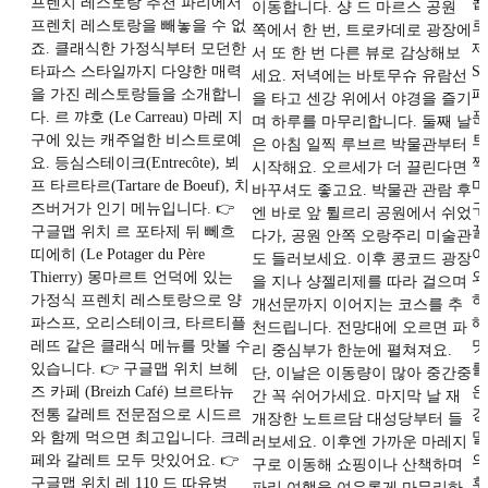
프렌치 레스토랑 추천 파리에서
됩
이동합니다. 샹 드 마르스 공원
프렌치 레스토랑을 빼놓을 수 없
로
쪽에서 한 번, 트로카데로 광장에
죠. 클래식한 가정식부터 모던한
제
서 또 한 번 다른 뷰로 감상해보
타파스 스타일까지 다양한 매력
S
세요. 저녁에는 바토무슈 유람선
을 가진 레스토랑들을 소개합니
페
을 타고 센강 위에서 야경을 즐기
다. 르 꺄호 (Le Carreau) 마레 지
푼
며 하루를 마무리합니다. 둘째 날
구에 있는 캐주얼한 비스트로예
트
은 아침 일찍 루브르 박물관부터
요. 등심스테이크(Entrecôte), 뵈
짝
시작해요. 오르세가 더 끌린다면
프 타르타르(Tartare de Boeuf), 치
마
바꾸셔도 좋고요. 박물관 관람 후
즈버거가 인기 메뉴입니다. 👉
구
엔 바로 앞 튈르리 공원에서 쉬었
구글맵 위치 르 포타제 뒤 뻬흐
꿀
다가, 공원 안쪽 오랑주리 미술관
띠에히 (Le Potager du Père
어
도 들러보세요. 이후 콩코드 광장
Thierry) 몽마르트 언덕에 있는
와
을 지나 샹젤리제를 따라 걸으며
가정식 프렌치 레스토랑으로 양
하
개선문까지 이어지는 코스를 추
파스프, 오리스테이크, 타르티플
해
천드립니다. 전망대에 오르면 파
레뜨 같은 클래식 메뉴를 맛볼 수
맛
리 중심부가 한눈에 펼쳐져요.
있습니다. 👉 구글맵 위치 브헤
를
단, 이날은 이동량이 많아 중간중
즈 카페 (Breizh Café) 브르타뉴
은
간 꼭 쉬어가세요. 마지막 날 재
전통 갈레트 전문점으로 시드르
경
개장한 노트르담 대성당부터 들
와 함께 먹으면 최고입니다. 크레
말
러보세요. 이후엔 가까운 마레지
페와 갈레트 모두 맛있어요. 👉
의
구로 이동해 쇼핑이나 산책하며
구글맵 위치 레 110 드 따유벙
후
파리 여행을 여유롭게 마무리하