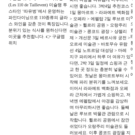
(Les 110 de Taillevent) 미슐랭 투
신
시면 좋습니다. 3박4일 추천코스
스타인 ‘따유벙’에서 운영하는
품
1일 몽마르트 > 라파예트 백화점
파인다이닝으로 110종류의 글라
에
> 오페라 > 에펠탑 2일 루브르 미
스 와인을 갖춘 것이 특징입니다.
으
술관 > 튈르리 공원 > 오랑주리
분위기 있는 식사를 원하신다면
한
미술관 > 콩코드 광장 > 샹젤리
이곳을 추천합니다. 👉 구글맵
E
제 > 개선문 3일 베르사유 궁전 >
위치
통
오르세 미술관 > 바토무슈 유람
에
선 4일 노트르담 대성당 > 마레
어
지구 파리에서 하루 더 여유가 있
챙
다면, 2박 3일 일정에 쇼핑과 근
아
교 한 곳 정도는 충분히 넣을 수
에
있어요. 첫날은 몽마르트부터 시
작해 파리 분위기를 느껴보세요.
이어서 라파예트 백화점과 오페
라 근처에서 가볍게 쇼핑하고, 저
녁엔 에펠탑에서 야경을 감상하
며 마무리하시면 좋습니다. 둘째
날은 루브르 박물관 관람으로 시
작합니다. 튈르리 공원에서 잠깐
쉬었다가 오랑주리 미술관도 들
러보세요. 이후 콩코드 광장을 지