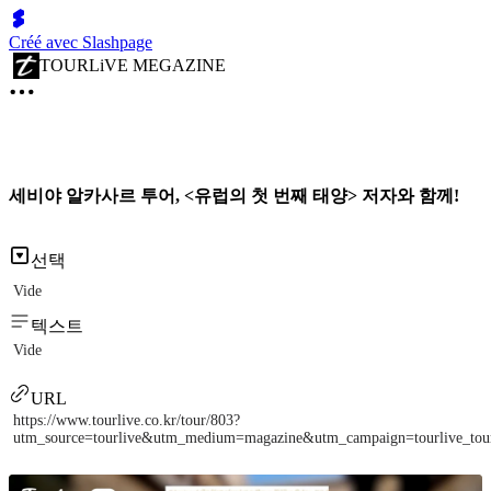
Créé avec Slashpage
TOURLiVE MEGAZINE
세비야 알카사르 투어, <유럽의 첫 번째 태양> 저자와 함께!
선택
Vide
텍스트
Vide
URL
https://www.tourlive.co.kr/tour/803?
utm_source=tourlive&utm_medium=magazine&utm_campaign=tourlive_to