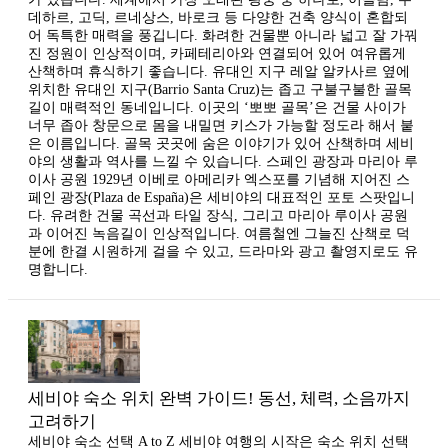
데하르, 고딕, 르네상스, 바로크 등 다양한 건축 양식이 혼합되
어 독특한 매력을 풍깁니다. 화려한 건물뿐 아니라 넓고 잘 가꿔
진 정원이 인상적이며, 카페테리아와 연결되어 있어 여유롭게
산책하며 휴식하기 좋습니다. 유대인 지구 레알 알카사르 옆에
위치한 유대인 지구(Barrio Santa Cruz)는 좁고 구불구불한 골목
길이 매력적인 동네입니다. 이곳의 ‘뽀뽀 골목’은 건물 사이가
너무 좁아 창문으로 몸을 내밀면 키스가 가능할 정도라 해서 붙
은 이름입니다. 골목 곳곳에 숨은 이야기가 있어 산책하며 세비
야의 생활과 역사를 느낄 수 있습니다. 스페인 광장과 마리아 루
이사 공원 1929년 이베로 아메리카 엑스포를 기념해 지어진 스
페인 광장(Plaza de España)은 세비야의 대표적인 포토 스팟입니
다. 유려한 건물 곡선과 타일 장식, 그리고 마리아 루이사 공원
과 이어진 녹음길이 인상적입니다. 여름철엔 그늘진 산책로 덕
분에 한결 시원하게 걸을 수 있고, 드라마와 광고 촬영지로도 유
명합니다.
세비야 숙소 위치 완벽 가이드! 동선, 체력, 소음까지
고려하기
세비야 숙소 선택 A to Z 세비야 여행의 시작은 숙소 위치 선택