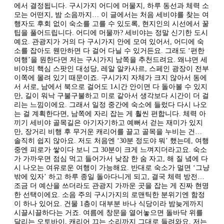
에서 결정됩니다. 구시가지 어디에 머물지, 하루 동선과 체력 소
모는 어떤지, 밤 소음까지… 이 글에서는 처음 세비야를 찾는 여
행자도 후회 없이 숙소를 고를 수 있도록, 현지인의 시선에서 꿀
팁을 풀어드립니다. 어디에 머물까? 세비야는 정말 신기한 도시
예요. 관광지가 거의 다 구시가지 안에 모여 있어서, 어디에 숙
소를 잡아도 웬만하면 다 걸어 다닐 수 있거든요. 그래도 ‘편한
여행’을 원한다면 저는 구시가지 남쪽을 추천드려요. 왜냐면 세
비야의 핵심 스팟인 대성당, 레알 알카사르, 스페인 광장이 전부
이쪽에 몰려 있기 때문이죠. 구시가지 자체가 크지 않아서 동에
서 서로, 남에서 북으로 걸어도 1시간 안이면 다 돌아볼 수 있지
만, 길이 워낙 구불구불하고 미로 같아서 생각보다 시간이 더 걸
리는 느낌이에요. 그래서 일정 중간에 숙소에 들렀다 다시 나오
는 걸 계획한다면, 남쪽에 자리 잡는 게 훨씬 편합니다. 체력 아
끼기 세비야 골목길은 아기자기하고 예뻐서 걷는 재미가 있지
만, 장거리 비행 후 무거운 캐리어를 끌고 골목을 누비는 건…
솔직히 쉽지 않아요. 저도 처음엔 ‘30분 정도야 뭐’ 했는데, 여행
중엔 피로가 쌓이다 보니 그 30분이 크게 느껴지더라고요. 숙소
가 가까우면 점심 먹고 들어가서 낮잠 한 숨 자고, 해 질 녘에 다
시 나오는 여유로운 여행이 가능해요. 반대로 숙소가 멀면 ‘그냥
밖에 있자’ 하고 하루 종일 돌아다니게 되고, 결국 체력 방전…
조금 더 예산을 쓰더라도 관광지 가까운 곳을 잡는 게 진짜 현명
한 선택이에요. 소음 주의 구시가지의 로맨틱한 분위기엔 함정
이 하나 있어요. 건물 1층이 대부분 바나 식당이라 밤늦게까지
시끌시끌하다는 거죠. 여름에 창문을 열어놓으면 돌바닥 위를
달리는 오토바이, 캐리어 끄는 소리까지 그대로 들려와요. 저는