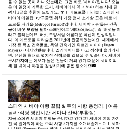
을 수 없는 곳이 하나 있는데요. 그건 바로 '세비야'입니다! ​오늘
은 이 열정이 가득한 도시, 세비야에서 꼭 가봐야 하는 시내 관
광지 2곳을 추천해 드릴게요. 🍄 1. 메트로폴 파라솔 : 스페인 세
비야의 에펠탑! 👉구글맵 위치 가장 먼저 소개할 곳은 바로 메
트로폴 파라솔(Metropol Parasol)입니다. 세비야 사람들은 건축
물이 버섯 모양을 닮아 스페인어로 '세타스(Setas)', 즉 '버섯들'이
라고 불리는데요. 버섯 모양처럼 아름다운 곡선이 인상적입니
다. 이 메트로폴 파라솔은 2011년에 완공되었는데요. 세계에서
가장 큰 목조 건축물로, 독일 건축가인 위르겐 마이어(Jürgen
Mayer)가 디자인했습니다. 엘리베이터를 타고 정상에 올라가시
면, 유선형 형태로 펼쳐진 산책로를 걸으실 수 있습니다. 세비야
구시가지에는 이보다 높은 건물이 거의 없기 때문에 세비야의
해 질 녘이나 야경을 감상하기에 좋은 장소예요🌃
스페인 세비야 여행 꿀팁 & 주의 사항 총정리! | 여름
날씨·식당 영업시간·세마나 산타(부활절)
지금 스페인 세비야 여행을 준비하고 있다고? 세비야 여행 가기
전 꼭 알아둬야 하는 주의 사항 5가지를 소개해줄게~ 🥚 1. 세마
나 산타 (Semana Santa) 세미나 산타는 세비야에서 하는 제일 큰