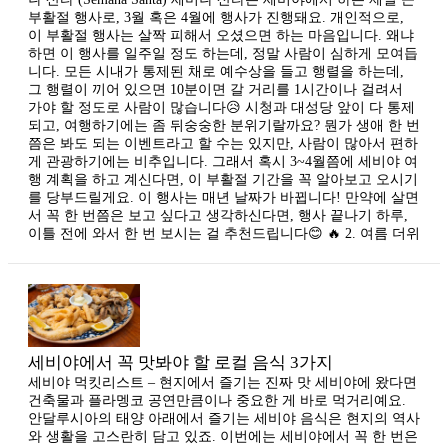
부활절 행사로, 3월 혹은 4월에 행사가 진행돼요. 개인적으로,
이 부활절 행사는 살짝 피해서 오셨으면 하는 마음입니다. 왜냐
하면 이 행사를 일주일 정도 하는데, 정말 사람이 심하게 모여듭
니다. 모든 시내가 통제된 채로 예수상을 들고 행렬을 하는데,
그 행렬이 끼어 있으면 10분이면 갈 거리를 1시간이나 걸려서
가야 할 정도로 사람이 많습니다😥 시청과 대성당 앞이 다 통제
되고, 여행하기에는 좀 뒤숭숭한 분위기랄까요? 뭔가 생애 한 번
쯤은 봐도 되는 이벤트라고 할 수는 있지만, 사람이 많아서 편하
게 관광하기에는 비추입니다. 그래서 혹시 3~4월쯤에 세비야 여
행 계획을 하고 계신다면, 이 부활절 기간을 꼭 알아보고 오시기
를 당부드릴게요. 이 행사는 매년 날짜가 바뀝니다! ​만약에 살면
서 꼭 한 번쯤은 보고 싶다고 생각하신다면, 행사 끝나기 하루,
이틀 전에 와서 한 번 보시는 걸 추천드립니다😊 🔥 2. 여름 더위
세비야에서 꼭 맛봐야 할 로컬 음식 3가지
세비야 먹킷리스트 – 현지에서 즐기는 진짜 맛 세비야에 왔다면
건축물과 플라멩코 공연만큼이나 중요한 게 바로 먹거리예요.
안달루시아의 태양 아래에서 즐기는 세비야 음식은 현지의 역사
와 생활을 고스란히 담고 있죠. 이번에는 세비야에서 꼭 한 번은