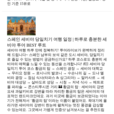
인 기준 15유로
스페인 세비야 당일치기 여행 일정 | 하루로 충분한 세
비야 투어 BEST 루트
세비야 여행 하루 만에 정복하기! 투어라이브가 완벽하게 정리
해 드립니다~ 스페인 남부의 보석 같은 도시 세비야, 당일치기
로 즐길 수 있는 방법이 궁금하신가요? 하루 코스로도 충분히 세
비야의 매력을 느낄 수 있는 동선을 소개합니다! 💃🏻 세비야 당
일치기 투어 코스 황금의 탑 → 스페인 광장 → 세비야 대학교
→ 무리요 정원 → 로시나의 발코니 → 수손나의 길 → 도냐 엘
비라 광장 → 점심 식사(타파스 & 상그리아) → 알카사르 → 세
비야 대성당 → 살바도르 성당 → 시청 → 저녁 식사 → 메트로
폴 파라솔 → 콘스티투시온 거리 🏰 황금의 탑 : 세비야의 강변
요새 과달키비르 강변을 따라 자리한 황금의 탑은 세비야의 대
표적인 랜드마크인데요. 과거 이곳에 황금이 보관되었다는 이야
기가 전해져서 ‘황금의 탑’이라는 이름이 붙었어요. 꼭대기에 올
라가면 세비야의 강변이 한눈에 펼쳐지는 멋진 풍경을 감상할
수 있는데요. 그곳에서 가볍게 인증샷 남겨보시는 걸 추천드립