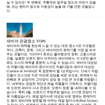
실 수 있어요! 두 번째로, 주황색은 일주일 정도의 여유가 있을
때, 또는 렌터카 등으로 이동성이 높을 때 가볼 만한 곳들입니
다.
세비야 관광명소 TOP6
세비야의 매력을 한눈에 느낄 수 있는 대표 명소 6곳 이곳들은
역사, 건축미, 문화, 그리고 세비야만의 분위기를 가장 잘 보여
주는 곳들이죠. 거리마다 흐르는 플라멩코의 정취, 고풍스러운
건물, 달콤한 오렌지 향이 어우러진 세비야에서, 이 6곳만 돌아
봐도 도시의 매력을 충분히 느끼실 수 있습니다. 세비야 대성당
과 히랄다탑 세비야의 랜드마크인 히랄다탑과 세비야 대성당
(Catedral de Sevilla)은 꼭 방문해야 할 1순위입니다. 12세기 아랍
인들이 모스크로 지은 자리에 성당을 세운 곳으로, 세계에서 세
번째로 큰 성당이며 고딕양식 성당 중 가장 큰 규모를 자랑합니
다. 내부에는 장엄한 제단과 예술 작품들이 가득하고, 히랄다탑
에 오르면 세비야 시내 전경과 ‘오렌지 정원’을 내려다볼 수 있
습니다. 특히 4월, 오렌지가 주렁주렁 열리는 시기엔 전망이 더
욱 아름답습니다. 레알 알카사르 대성당 바로 옆에는 현재까지
도 왕이 세비야에 방문할 때 머무는 레알 알카사르(Real Alcázar)
가 있습니다. 세계에서 가장 오래된 왕궁 중 하나로, 이슬람, 무