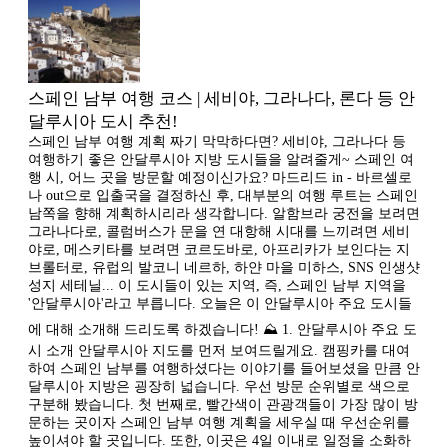
스페인 남부 여행 코스 | 세비야, 그라나다, 론다 등 안
달루시아 도시 추천!
스페인 남부 여행 계획 짜기 막막하다면? 세비야, 그라나다 등
여행하기 좋은 안달루시아 지방 도시들을 알려줄게~ 스페인 여
행 시, 어느 곳을 방문할 예정이신가요? 마드리드 in - 바르셀로
나 out으로 입출국을 결정하신 후, 대부분의 여행 루트는 스페인
남쪽을 향해 계획하시리라 생각합니다. 알함브라 궁전을 보려면
그라나다로, 콜럼버스가 문을 연 대항해 시대를 느끼려면 세비
야로, 메스키타를 보려면 코르도바로, 아프리카가 보인다는 지
브롤터로, 유럽의 발코니 네르하, 하얀 마을 미하스, SNS 인생샷
성지 세테닐... 이 도시들이 있는 지역, 즉, 스페인 남부 지역을
'안달루시아'라고 부릅니다. 오늘은 이 안달루시아 주요 도시들
에 대해 소개해 드리도록 하겠습니다! ⛰ 1. 안달루시아 주요 도
시 소개 안달루시아 지도를 먼저 보여드릴게요. 캠핑카를 대여
하여 스페인 남부를 여행하셨다는 이야기를 들어보셨을 만큼 안
달루시아 지방은 굉장히 넓습니다. 우선 방문 순위별로 색으로
구분해 봤습니다. 첫 번째로, 빨간색이 관광객들이 가장 많이 방
문하는 곳이자 스페인 남부 여행 계획을 세우실 때 우선순위를
높이셔야 할 곳입니다. 또한, 이곳은 4일 이내로 일정을 소화하