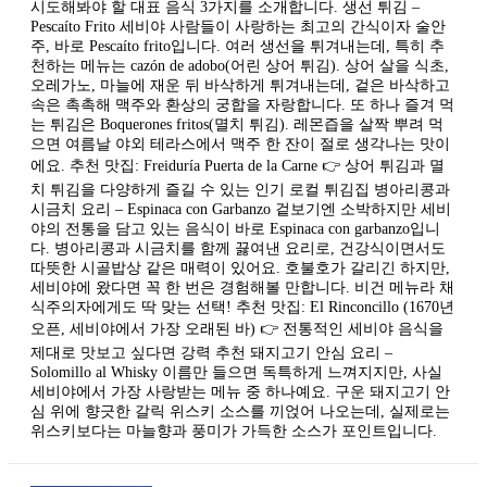
시도해봐야 할 대표 음식 3가지를 소개합니다. 생선 튀김 –
Pescaíto Frito 세비야 사람들이 사랑하는 최고의 간식이자 술안
주, 바로 Pescaíto frito입니다. 여러 생선을 튀겨내는데, 특히 추
천하는 메뉴는 cazón de adobo(어린 상어 튀김). 상어 살을 식초,
오레가노, 마늘에 재운 뒤 바삭하게 튀겨내는데, 겉은 바삭하고
속은 촉촉해 맥주와 환상의 궁합을 자랑합니다. 또 하나 즐겨 먹
는 튀김은 Boquerones fritos(멸치 튀김). 레몬즙을 살짝 뿌려 먹
으면 여름날 야외 테라스에서 맥주 한 잔이 절로 생각나는 맛이
에요. 추천 맛집: Freiduría Puerta de la Carne 👉 상어 튀김과 멸
치 튀김을 다양하게 즐길 수 있는 인기 로컬 튀김집 병아리콩과
시금치 요리 – Espinaca con Garbanzo 겉보기엔 소박하지만 세비
야의 전통을 담고 있는 음식이 바로 Espinaca con garbanzo입니
다. 병아리콩과 시금치를 함께 끓여낸 요리로, 건강식이면서도
따뜻한 시골밥상 같은 매력이 있어요. 호불호가 갈리긴 하지만,
세비야에 왔다면 꼭 한 번은 경험해볼 만합니다. 비건 메뉴라 채
식주의자에게도 딱 맞는 선택! 추천 맛집: El Rinconcillo (1670년
오픈, 세비야에서 가장 오래된 바) 👉 전통적인 세비야 음식을
제대로 맛보고 싶다면 강력 추천 돼지고기 안심 요리 –
Solomillo al Whisky 이름만 들으면 독특하게 느껴지지만, 사실
세비야에서 가장 사랑받는 메뉴 중 하나예요. 구운 돼지고기 안
심 위에 향긋한 갈릭 위스키 소스를 끼얹어 나오는데, 실제로는
위스키보다는 마늘향과 풍미가 가득한 소스가 포인트입니다.