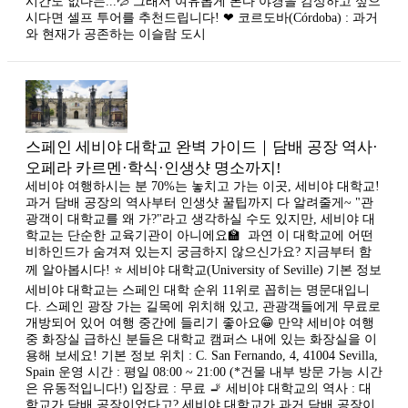
시간도 없다는...💦 그래서 여유롭게 론다 야경을 감상하고 싶으
시다면 셀프 투어를 추천드립니다! ❤ 코르도바(Córdoba) : 과거
와 현재가 공존하는 이슬람 도시
스페인 세비야 대학교 완벽 가이드｜담배 공장 역사·
오페라 카르멘·학식·인생샷 명소까지!
세비야 여행하시는 분 70%는 놓치고 가는 이곳, 세비야 대학교!
과거 담배 공장의 역사부터 인생샷 꿀팁까지 다 알려줄게~ "관
광객이 대학교를 왜 가?"라고 생각하실 수도 있지만, 세비야 대
학교는 단순한 교육기관이 아니에요🏫 ​ 과연 이 대학교에 어떤
비하인드가 숨겨져 있는지 궁금하지 않으신가요? 지금부터 함
께 알아봅시다! ⭐ 세비야 대학교(University of Seville) 기본 정보
세비야 대학교는 스페인 대학 순위 11위로 꼽히는 명문대입니
다. 스페인 광장 가는 길목에 위치해 있고, 관광객들에게 무료로
개방되어 있어 여행 중간에 들리기 좋아요😁 만약 세비야 여행
중 화장실 급하신 분들은 대학교 캠퍼스 내에 있는 화장실을 이
용해 보세요! 기본 정보 위치 : C. San Fernando, 4, 41004 Sevilla,
Spain 운영 시간 : 평일 08:00 ~ 21:00 (*건물 내부 방문 가능 시간
은 유동적입니다!) 입장료 : 무료 🚬 세비야 대학교의 역사 : 대
학교가 담배 공장이었다고? 세비야 대학교가 과거 담배 공장이