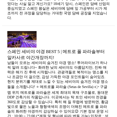
었다는 사실 알고 계신가요? 18세기 당시, 스페인은 담배 산업의
중심지였고 스페인 왕실은 세비야에 담배 잎 가공부터 시가 제
조까지 전 과정을 담당하는 거대한 국영 담배 공장을 지었습니
다.
스페인 세비야 야경 BEST 5 | 메트로 폴 파라솔부터
알카사르 야간개장까지!
남들이 모르는 세비야의 숨겨진 야경 명소! 투어라이브가 하나
씩 알려 드립니다~ 화려한 낮의 세비야도 아름답지만, 진짜 매
력은 해가 진 후에 시작됩니다. 관광객들로 북적이는 명소를 지
나 조금만 더 걸으면, 감성 가득한 야경 포인트들이 숨어있죠.
현지 분위기를 제대로 느낄 수 있는 세비야의 숨겨진 야경 명소
들을 소개합니다! ⭐ 메트로폴 파라솔 (Setas de Sevilla) 👉 구글
맵 위치 메트로폴 파라솔은 세계 최대의 목재 구조물로, 동대문
DDP 건축가의 작품입니다. 이곳에서는 탁 트인 세비야 전경을
360도로 감상할 수 있습니다. ​특히 해 질 무렵에 방문하면, 황금
빛으로 물든 노을과 형형색색의 조명이 더해진 메트로 폴 파라
솔의 화려한 야경까지 감상하실 수 있어요😉 기본 정보 운영 시
간 : 10:00 ~ 23:00 (*계절 및 행사에 따라 변동 가능) 입장료 : 성