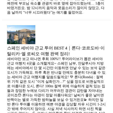
예전에 부모님 숙소를 관광지 바로 옆에 잡아드렸는데… 1층이
바였거든요. 밤 12시까지 음악과 웃음소리가 끊이지 않았고, 다
음 날까지 “너무 시끄러웠다”는 얘기를 들었어요.
스페인 세비야 근교 투어 BEST 4｜론다·코르도바·이
탈리카·엘 로씨오 여행 완벽 정리!
세비야만 보고 떠나면 후회 100%!! 투어라이브가 뽑은 세비야
근교 여행지 4곳을 소개할게요~ 스페인 남부, 안달루시아 지방
에는 세비야에서 단 몇 시간만 이동하면 만날 수 있는 보석 같은
도시가 가득해요. 하루 혹은 반나절 만에도 충분히 다녀올 수 있
는 세비야 근교 여행지를 말씀드릴게요! 💚 론다(Ronda) : 절벽
위 기적 같은 도시 "이게 실화인가...?" 싶을 정도로 비현실적으
로 아름다운 도시, 론다! 100m 절벽 위에 아슬하게 걸쳐 있는 집
들과 장엄한 누에보 다리가 어우러진 경관이 감탄을 자아내는
곳이죠😯 론다는 야경이 정말 아름다워요! 날씨가 좋은 날이면
반짝이는 별로 가득한 밤하늘을 보실 수 있거든요💫 하지만 일
반 론다 투어를 이용하면 예쁜 야경을 감상할 자유 시간이 1-2시
간 밖에 주어지지 않아요. 사실 저녁 식사까지 하면 사진 찍을