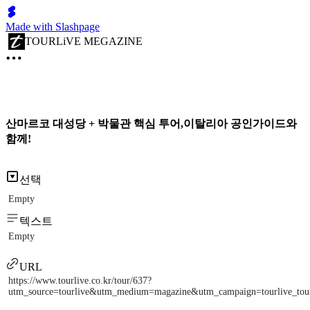
Made with Slashpage
TOURLiVE MEGAZINE
산마르코 대성당 + 박물관 핵심 투어,이탈리아 공인가이드와
함께!
선택
Empty
텍스트
Empty
URL
https://www.tourlive.co.kr/tour/637?
utm_source=tourlive&utm_medium=magazine&utm_campaign=tourlive_to