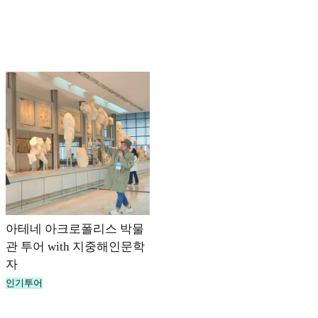
아테네 아크로폴리스 박물
관 투어 with 지중해인문학
자
인기투어