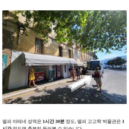
델피 아테네 성역은
1시간 30분
정도, 델피 고고학 박물관은
1
시간
정도면 충분히 둘러볼 수 있습니다.