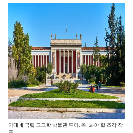
아테네 국립 고고학 박물관 투어, 꼭! 봐야 할 조각 작
품