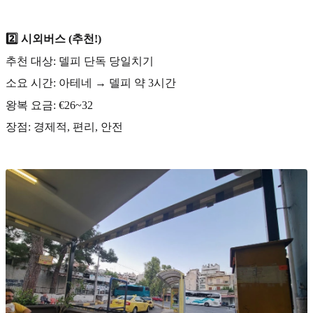
2️⃣ 시외버스 (추천!)
추천 대상: 델피 단독 당일치기
소요 시간: 아테네 → 델피 약 3시간
왕복 요금: €26~32
장점: 경제적, 편리, 안전