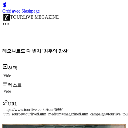
Créé avec Slashpage
TOURLiVE MEGAZINE
레오나르도 다 빈치 '최후의 만찬'
선택
Vide
텍스트
Vide
URL
https://www.tourlive.co.kr/tour/699?
utm_source=tourlive&utm_medium=magazine&utm_campaign=tourlive_to