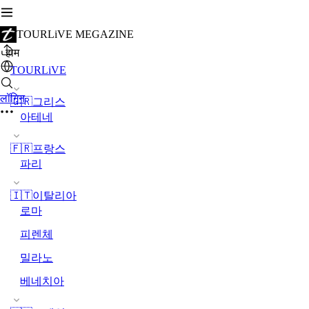
TOURLiVE MEGAZINE
होम
TOURLiVE
लॉगिन
🇬🇷그리스
아테네
🇫🇷프랑스
파리
🇮🇹이탈리아
로마
피렌체
밀라노
베네치아