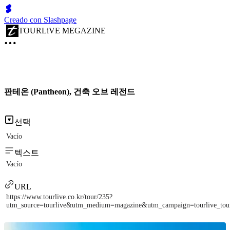
Creado con Slashpage
TOURLiVE MEGAZINE
판테온 (Pantheon), 건축 오브 레전드
선택
Vacío
텍스트
Vacío
URL
https://www.tourlive.co.kr/tour/235?
utm_source=tourlive&utm_medium=magazine&utm_campaign=tourlive_to