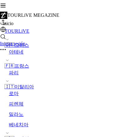
TOURLiVE MEGAZINE
Inicio
TOURLiVE
Iniciar sesión
🇬🇷그리스
아테네
🇫🇷프랑스
파리
🇮🇹이탈리아
로마
피렌체
밀라노
베네치아