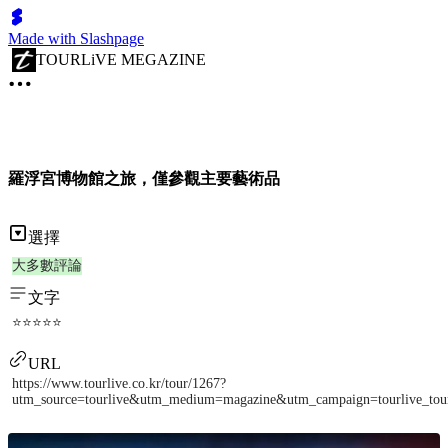
Made with Slashpage
TOURLiVE MEGAZINE
羅浮宮博物館之旅，僅參觀主要藝術品
選擇
大多數評論
文字
⭐⭐⭐⭐⭐
URL
https://www.tourlive.co.kr/tour/1267?
utm_source=tourlive&utm_medium=magazine&utm_campaign=tourlive_to