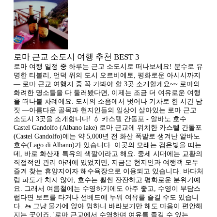
로마 근교 소도시 여행 추천 BEST 3
로마 여행 일정 중 하루는 근교 소도시로 떠나보세요! 분수로 유
명한 티볼리, 언덕 위의 도시 오르비에토, 평화로운 아시시까지
— 로마 근교 여행지 중 꼭 가봐야 할 3곳 소개할게요~~ 로마의
화려한 명소들을 다 둘러봤다면, 이제는 조금 더 여유로운 여행
을 떠나볼 차례에요. 도시의 소음에서 벗어나 기차로 한 시간 남
짓 —아름다운 골목과 현지인들의 일상이 살아있는 로마 근교
소도시 3곳을 소개합니다! 💧 카스텔 간돌포 - 알바노 호수
Castel Gandolfo (Albano lake) 로마 근교에 위치한 카스텔 간돌포
(Castel Gandolfo)에는 약 5,000년 전 화산 폭발로 생겨난 알바노
호수(Lago di Albano)가 있습니다. 이곳의 모래는 검은빛을 띠는
데, 바로 화산재 특유의 색깔이라고 해요. 중세 시대에는 교황의
직접적인 관리 아래에 있었지만, 지금은 현지인과 여행객 모두
즐겨 찾는 휴양지이자 해수욕장으로 이용되고 있습니다. 바다처
럼 파도가 치지 않아, 호수는 훨씬 잔잔하고 평화로운 분위기예
요. 그래서 여름철에는 수영하기에도 아주 좋고, 수영이 부담스
럽다면 보트를 타거나 선베드에 누워 여유를 즐길 수도 있습니
다. 🚤 그냥 물가에 앉아 멍하니 바라보기만 해도 마음이 편안해
지는 곳이죠. '로마 근교에서 수영하며 여유를 즐길 수 있는