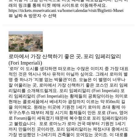
래의 링크를 통해 티켓 예매 사이트로 이동해주세요.
https://tickets.museivaticani.va/home/calendar/visit/Biglietti-Musei
📅 날짜 & 방문자 수 선택
로마에서 가장 산책하기 좋은 곳, 포리 임페리알리
(Fori Imperiali)
'로마' 이 도시를 생각하면 떠오르는 수많은 이미지 중 가장 대표
적인 것은 역시나 역사 유적이 아닐까 싶어요. 그래서 로마의 별
명 중 하나가 '지붕 없는 박물관'이죠. 오늘은 이 별명이 너무나
잘 어울리는 곳, 로마에서 가장 산책하기 좋은 코스인 포리 임페
리알리를 소개해드릴게요. 포리 임페리알리 (Fori Imperiali) 포
리 임페리알리 (Fori Imperiali)는 황제들의 공회당이라는 의미로
현재는 콜로세움에서 베네치아 광장까지 이르는 약 850m의 길
을 의미해요. 원래는 이곳에 기원전 1세기 로마의 초대 황제 아
우구스투스 때부터 제정 시기의 황제들이 만든 포로 (Foro, 영어
로 Forum)들이 세워졌기 때문에 복수형으로 포리 임페리알리라
고 불렀습니다. ​ 포로 로마노가 로마 건국 때부터 기원전 1세기
까지 만들어진 곳이라면, 포리 임페리알리는 제정시대 중에서도
가장 번성했던 1~2세기의 건축물이 모여있는 곳이죠. 이 대로를