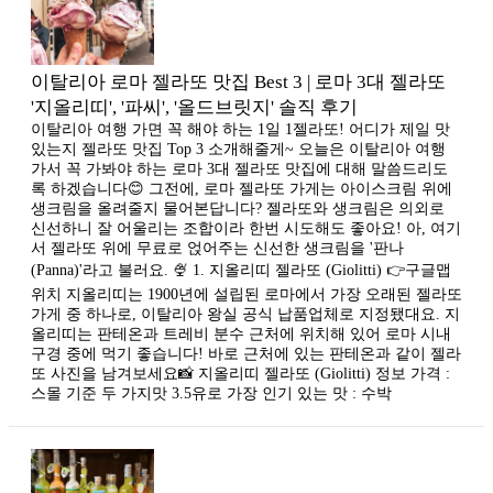
이탈리아 로마 젤라또 맛집 Best 3 | 로마 3대 젤라또
'지올리띠', '파씨', '올드브릿지' 솔직 후기
이탈리아 여행 가면 꼭 해야 하는 1일 1젤라또! 어디가 제일 맛
있는지 젤라또 맛집 Top 3 소개해줄게~ 오늘은 이탈리아 여행
가서 꼭 가봐야 하는 로마 3대 젤라또 맛집에 대해 말씀드리도
록 하겠습니다😊 그전에, 로마 젤라또 가게는 아이스크림 위에
생크림을 올려줄지 물어본답니다? 젤라또와 생크림은 의외로
신선하니 잘 어울리는 조합이라 한번 시도해도 좋아요! 아, 여기
서 젤라또 위에 무료로 얹어주는 신선한 생크림을 '판나
(Panna)'라고 불러요. 🍨 1. 지올리띠 젤라또 (Giolitti) 👉구글맵
위치 지올리띠는 1900년에 설립된 로마에서 가장 오래된 젤라또
가게 중 하나로, 이탈리아 왕실 공식 납품업체로 지정됐대요. 지
올리띠는 판테온과 트레비 분수 근처에 위치해 있어 로마 시내
구경 중에 먹기 좋습니다! 바로 근처에 있는 판테온과 ​같이 젤라
또 사진을 남겨보세요📸 지올리띠 젤라또 (Giolitti) 정보 가격 :
스몰 기준 두 가지맛 3.5유로 가장 인기 있는 맛 : 수박