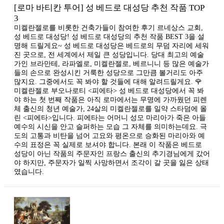
[로마 바티칸 투어] 성 베드로 대성당 추천 작품 TOP
3
미켈란젤로를 비롯한 건축가들이 참여한 후기 르네상스 교회,
성 베드로 대성당! 성 베드로 대성당의 추천 작품 BEST 3을 설
명해 드릴게요~ 성 베드로 대성당은 베드로의 무덤 자리에 세워
진 곳으로, 전 세계에서 제일 큰 성당입니다. 당대 최고의 예술
가인 브라만테, 라파엘로, 미켈란젤로, 베르니니 등 많은 예술가
들의 손으로 완성시킨 거룩한 성당으로 그만큼 볼거리도 아주
많지요. 그중에서도 꼭 봐야 할 것들에 대해 알려드릴게요. 🌹
미켈란젤로 부오나로티 <피에타> 성 베드로 대성당에서 꼭 봐
야 하는 첫 번째 작품은 아직 로마에서는 무명에 가까웠던 피렌
체 출신의 청년 예술가, 24살의 미켈란젤로를 일약 스타덤에 올
린 <피에타>입니다. 피에타는 어머니 성모 마리아가 죽은 아들
예수의 시신을 안고 슬퍼하는 모습 그 자체를 의미하는데요. 극
도의 고통과 비탄을 넘어 고요와 평온으로 승화된 마리아와 예
수의 표정은 꼭 실제로 보셔야 합니다. ​본래 이 작품은 베드로
성당이 아닌 작품의 주문자인 프랑스 출신의 추기경님에게 갔어
야 하지만, 주문자가 일찍 사망하면서 조각이 갈 곳을 잃은 상태
였습니다.