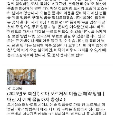
함께 멈춰버린 도시, 폼페이 A.D 79년, 분화한 베수비오 화산이
분출한 화산재에 덮여 타임머신 캡슐처럼 도시의 모습이 고스란
히 남겨져 있습니다. 오늘은 폼페이 여행을 준비하고 계신 분들
을 위해 입장권 구매 방법을 알려드리겠습니다! 폼페이 입장권
은 공식 홈페이지가 가장 저렴한 편! 💸 폼페이 무료 입장 매달
첫째 주 일요일 무료 입장 가능! 온라인 예약뿐만 아니라 바로
현장으로 가셔서 티켓을 무료로 받으실 수 있습니다. 👜 폼페이
짐 보관 방법 티켓 오피스에 무료로 맡길 수 있음! 폼페이 안으
로는 큰 가방이나 캐리어를 들고 갈 수 없습니다. 🌞 폼페이 날
씨 관련 팁 더운 날씨엔 이른 오전이나 오후 3시 반 이후 입장 추
천! 만약 비가 오는 날이라면, 바닥이 매우 미끄러울 수 있기 때
문에 조심하셔야 합니다. 💻 공식 웹사이트 접속
고정됨
(2025년도 최신!) 로마 보르게세 미술관 예약 방법｜
매진 시 예매 꿀팁까지 총정리!
르네상스와 바로크 시대의 예술 작품들로 가득 찬 보르게세 미
술관! 예약 방법부터 매진 시 티켓 구하는 꿀팁까지 정리했다~
보르게세 미술관은 카라바조, 라파엘로, 베르니니 등 시대를 대