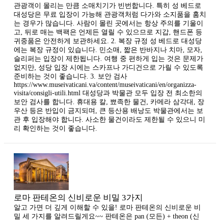
관광객이 몰리는 만큼 소매치기가 빈번합니다. 특히 성 베드로
대성당은 무료 입장이 가능해 관광객처럼 다가와 소지품을 훔치
는 경우가 많습니다. 사람이 몰린 곳에서는 항상 주의를 기울이
고, 뒤로 매는 백팩은 언제든 열릴 수 있으므로 지갑, 핸드폰 등
귀중품은 안전하게 보관하세요. 2. 복장 규정 성 베드로 대성당
에는 복장 규정이 있습니다. 민소매, 짧은 반바지나 치마, 모자,
슬리퍼는 입장이 제한됩니다. 여행 중 편하게 입는 것은 문제가
없지만, 성당 입장 시에는 스카프나 가디건으로 가릴 수 있도록
준비하는 것이 좋습니다. 3. 보안 검사
https://www.museivaticani.va/content/museivaticani/en/organizza-
visita/consigli-utili.html 대성당과 박물관 모두 입장 전 최소한의
보안 검사를 합니다. 휴대용 칼, 뾰족한 물건, 카메라 삼각대, 장
우산 등은 반입이 금지되며, 큰 등산용 배낭도 박물관에서는 보
관 후 입장해야 합니다. 사소한 물건이라도 제한될 수 있으니 미
리 확인하는 것이 좋습니다.
로마 판테온의 신비로운 비밀 3가지
알고 가면 더 깊게 이해할 수 있을! 로마 판테온의 신비로운 비
밀 세 가지를 알려드릴게요~~ 판테온은 pan (모든) + theon (신