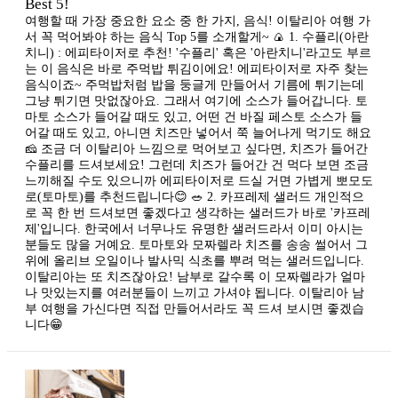
Best 5!
여행할 때 가장 중요한 요소 중 한 가지, 음식! 이탈리아 여행 가
서 꼭 먹어봐야 하는 음식 Top 5를 소개할게~ 🍙 1. 수플리(아란
치니) : 에피타이저로 추천! '수플리' 혹은 '아란치니'라고도 부르
는 이 음식은 바로 주먹밥 튀김이에요! 에피타이저로 자주 찾는
음식이죠~ 주먹밥처럼 밥을 둥글게 만들어서 기름에 튀기는데
그냥 튀기면 맛없잖아요. 그래서 여기에 소스가 들어갑니다. 토
마토 소스가 들어갈 때도 있고, 어떤 건 바질 페스토 소스가 들
어갈 때도 있고, 아니면 치즈만 넣어서 쭉 늘어나게 먹기도 해요
🧀 조금 더 이탈리아 느낌으로 먹어보고 싶다면, 치즈가 들어간
수플리를 드셔보세요! 그런데 치즈가 들어간 건 먹다 보면 조금
느끼해질 수도 있으니까 에피타이저로 드실 거면 가볍게 뽀모도
로(토마토)를 추천드립니다😊 🥗 2. 카프레제 샐러드 개인적으
로 꼭 한 번 드셔보면 좋겠다고 생각하는 샐러드가 바로 '카프레
제'입니다. 한국에서 너무나도 유명한 샐러드라서 이미 아시는
분들도 많을 거예요. 토마토와 모짜렐라 치즈를 송송 썰어서 그
위에 올리브 오일이나 발사믹 식초를 뿌려 먹는 샐러드입니다.
이탈리아는 또 치즈잖아요! 남부로 갈수록 이 모짜렐라가 얼마
나 맛있는지를 여러분들이 느끼고 가셔야 됩니다. 이탈리아 남
부 여행을 가신다면 직접 만들어서라도 꼭 드셔 보시면 좋겠습
니다😁