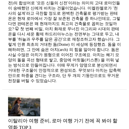
전)의 합성어로 '모든 신들의 신전'이라는 의미의 고대 로마인들
이 숭배했던 신에게 바치는 건물이었습니다. 미켈란젤로가 '천
사의 설계'라고 극찬할 정도로 완벽한 건축물로 평가받는 판테
온은 현재 로마에서 가장 잘 보존된 건축물 중 하나인데요, 그렇
다면 판테온은 왜 현재까지도 최고의 건축물로 꼽히는 것일까
요? 🤫 첫 번째 비밀, 아치 화재로 무너진 아그리파 시대의 판테
온을 다시 세운 황제 하드리아누스는 전면부는 그대로 두고, 내
부를 '하늘과 우주를 닮은 공간'으로 재창조하고자 했습니다. 그
렇게 인류 최초의 거대한 돔(Dome) 이 세상에 등장했죠. 돔을 이
해하려면, 그 안에 숨은 아치(arch) 의 힘을 알아야 합니다. 돔은
사실 수많은 아치가 원형으로 이어진 구조예요. 아치는 쐐기 모
양의 돌을 곡선 형태로 쌓고, 중앙에 머릿돌(키스톤) 을 끼워 넣
는 방식으로 만들어집니다. 이때 무게가 양옆으로 분산되면서
거대한 구조물이 안정적으로 완성되죠. 무엇보다 아치는 압축력
만으로 하중을 견디는 구조라, 단 두 개의 기둥만으로도 무거운
천장을 버틸 수 있었습니다.
이탈리아 여행 준비, 로마 여행 가기 전에 꼭 봐야 할
영화 TOP 3