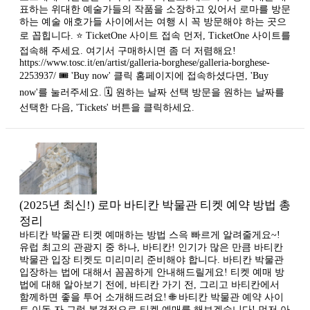
표하는 위대한 예술가들의 작품을 소장하고 있어서 로마를 방문
하는 예술 애호가들 사이에서는 여행 시 꼭 방문해야 하는 곳으
로 꼽힙니다. ⭐ TicketOne 사이트 접속 먼저, TicketOne 사이트를
접속해 주세요. 여기서 구매하시면 좀 더 저렴해요!
https://www.tosc.it/en/artist/galleria-borghese/galleria-borghese-
2253937/ 🎟 'Buy now' 클릭 홈페이지에 접속하셨다면, 'Buy
now'를 눌러주세요. 🗓 원하는 날짜 선택 방문을 원하는 날짜를
선택한 다음, 'Tickets' 버튼을 클릭하세요.
(2025년 최신!) 로마 바티칸 박물관 티켓 예약 방법 총
정리
바티칸 박물관 티켓 예매하는 방법 스윽 빠르게 알려줄게요~!
유럽 최고의 관광지 중 하나, 바티칸! 인기가 많은 만큼 바티칸
박물관 입장 티켓도 미리미리 준비해야 합니다. 바티칸 박물관
입장하는 법에 대해서 꼼꼼하게 안내해드릴게요! 티켓 예매 방
법에 대해 알아보기 전에, 바티칸 가기 전, 그리고 바티칸에서
함께하면 좋을 투어 소개해드려요! 🌐 바티칸 박물관 예약 사이
트 이동 자 그럼 본격적으로 티켓 예매를 해보겠습니다! 먼저 아