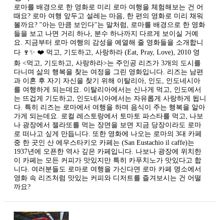
로마를 배경으로 한 영화로 미리 로마 여행을 체험해보는 건 어
때요? 로마 여행 앞두고 설레는 마음, 한 편의 영화로 미리 채워
볼까요? "아는 만큼 보인다"는 말처럼, 로마를 배경으로 한 영화
들을 보고 나면 거리 하나, 분수 하나까지 다르게 보이실 거예
요. 지금부터 로마 여행의 감성을 예열해 줄 영화들을 소개합니
다 🍷✨ ❤️ 먹고, 기도하고, 사랑하라 (Eat, Pray, Love), 2010 영
화 <먹고, 기도하고, 사랑하라>는 주인공 리즈가 3개의 도시를
다니며 삶의 행복을 찾는 여정을 그린 영화입니다. 리즈는 남편
과 이혼 후 자기 자신을 찾기 위해 이탈리아, 인도, 인도네시아
를 여행하게 되는데요. 이탈리아에서는 신나게 먹고, 인도에서
는 뜨겁게 기도하고, 인도네시아에서는 자유롭게 사랑하게 됩니
다. 특히 리즈는 로마에서 여행을 하며 음식이 주는 행복을 알아
가게 되는데요. 로컬 레스토랑에서 토마토 파스타를 먹고, 나보
나 광장에서 젤라또를 먹는 장면을 보면 지금 당장이라도 로마
로 떠나고 싶게 만듭니다. 또한 영화에 나오는 로마의 3대 카페
중 한 곳인 산 에우스타키오 카페는 (San Eustachio il caffe)는
1937년에 오픈한 역사 깊은 카페입니다. 나보나 광장에 위치한
이 카페는 모든 커피가 맛있지만 특히 카푸치노가 맛있다고 합
니다. 여러분들도 로마로 여행을 가신다면 로마 카페 명소에서
영화 속 리즈처럼 맛있는 커피와 디저트를 즐겨보시는 건 어떨
까요?