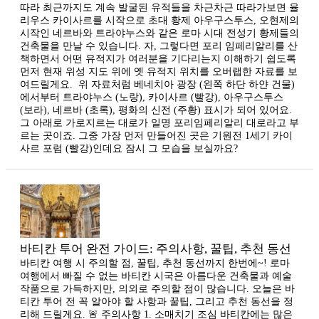
따라 최근까지도 계속 발굴된 유적들을 차근차근 따라가보면 율
리우스 카이사르를 시작으로 초대 황제 아우구스투스, 오현제의
시작인 네르바와 트라야누스와 같은 로마 시대 전성기 황제들의
건축물을 만날 수 있습니다. 자, 그렇다면 포리 임페리알리를 산
책하면서 어떤 유적지가 여러분을 기다리는지 이해하기 쉽도록
먼저 현재 위성 지도 위에 옛 유적지 위치를 오버랩한 자료를 보
여드릴게요. ​ 위 자료처럼 베네치아 광장 (왼쪽 하단 하얀 건물)
에서부터 트라야누스 (노랑), 카이사르 (빨강), 아우구스투스
(보라), 네르바 (초록), 평화의 신전 (주황) 표시가 되어 있어요.
그 아래로 가로지르는 대로가 일명 포리임페리알리 대로라고 부
르는 곳이죠. 그중 가장 먼저 만들어진 곳은 기원전 1세기 카이
사르 포럼 (빨강)인데요 잠시 그 모습을 보실까요?
바티칸 투어 완전 가이드: 주의사항, 꿀팁, 추천 동선
바티칸 여행 시 주의할 점, 꿀팁, 추천 동선까지 한번에~! 로마
여행에서 빠질 수 없는 바티칸 시국은 아름다운 건축물과 예술
작품으로 가득하지만, 의외로 주의할 점이 많습니다. 오늘은 바
티칸 투어 전 꼭 알아야 할 사항과 꿀팁, 그리고 추천 동선을 정
리해 드릴게요. 🚨 주의사항 1. 소매치기 조심 바티칸에는 많은