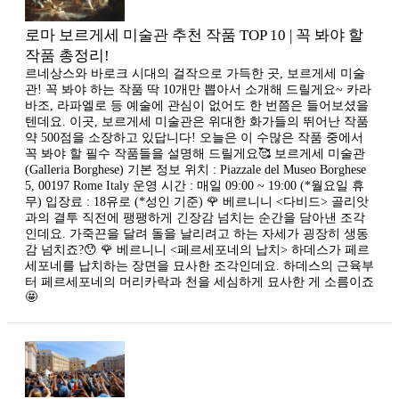
로마 보르게세 미술관 추천 작품 TOP 10 | 꼭 봐야 할
작품 총정리!
르네상스와 바로크 시대의 걸작으로 가득한 곳, 보르게세 미술
관! 꼭 봐야 하는 작품 딱 10개만 뽑아서 소개해 드릴게요~ 카라
바조, 라파엘로 등 예술에 관심이 없어도 한 번쯤은 들어보셨을
텐데요. 이곳, 보르게세 미술관은 위대한 화가들의 뛰어난 작품
약 500점을 소장하고 있답니다! 오늘은 이 수많은 작품 중에서
꼭 봐야 할 필수 작품들을 설명해 드릴게요🥰 보르게세 미술관
(Galleria Borghese) 기본 정보 위치 : Piazzale del Museo Borghese
5, 00197 Rome Italy 운영 시간 : 매일 09:00 ~ 19:00 (*월요일 휴
무) 입장료 : 18유로 (*성인 기준) 🌹 베르니니 <다비드> 골리앗
과의 결투 직전에 팽팽하게 긴장감 넘치는 순간을 담아낸 조각
인데요. 가죽끈을 달려 돌을 날리려고 하는 자세가 굉장히 생동
감 넘치죠?😯 🌹 베르니니 <페르세포네의 납치> 하데스가 페르
세포네를 납치하는 장면을 묘사한 조각인데요. 하데스의 근육부
터 페르세포네의 머리카락과 천을 세심하게 묘사한 게 소름이죠
🤩