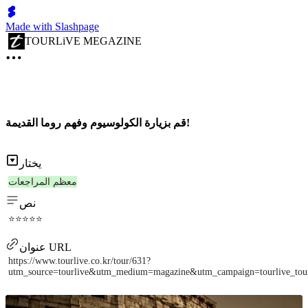
Made with Slashpage
TOURLiVE MEGAZINE
قم بزيارة الكولوسيوم وفهم روما القديمة!
يختار
معظم المراجعات
نص
⭐⭐⭐⭐⭐
عنوان URL
https://www.tourlive.co.kr/tour/631?
utm_source=tourlive&utm_medium=magazine&utm_campaign=tourlive_to