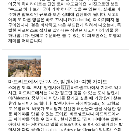
이곳의 하이라이트는 단연 로마 수도교예요. 사진으로만 보면
“수도교 하나 보러 굳이 가야 하나?” 싶을 수 있는데, 실제로 마
주하면 압도적인 규모와 보존 상태에 감탄하게 됩니다. 세고비
아의 또 다른 명물은 바로 꼬치니요(Cochnillo), 즉 아기돼지 통
구이입니다. 겉은 바삭하고 속은 부드럽게 익혀져 나오는데, 특
별한 퍼포먼스로 접시로 잘라내는 장면은 세고비아의 명물 중
하나랍니다. 단체로 주문하면 볼 수 있는 이 퍼포먼스는 여행의
재미를 더해줍니다.
마드리드에서 단 2시간, 발렌시아 여행 가이드
스페인 제3의 도시! 발렌시아 🇪🇸 바르셀로나에서 기차로 약 3
시간, 마드리드에서는 2시간 정도면 닿을 수 있는 도시 발렌시
아(Valencia). 중부에서 바닷가를 즐기고 싶을 때 가장 많이 찾는
휴양 도시이기도 합니다. 발렌시아는 파에야(Paella) 의 고향으
로 유명해요. 바닷가 도시답게 신선한 해산물과 쌀을 사용한 정
통 파에야를 맛볼 수 있는 곳이죠. 바르셀로나나 마드리드에서
도 파에야를 먹을 수 있지만, 현지인들도 “진짜 파에야는 발렌시
아에서 먹는 거다”라고 말할 정도랍니다. 또 하나의 볼거리는 발
렌시아 과학 공원(Ciudad de las Artes y las Ciencias) 입니다. 스페