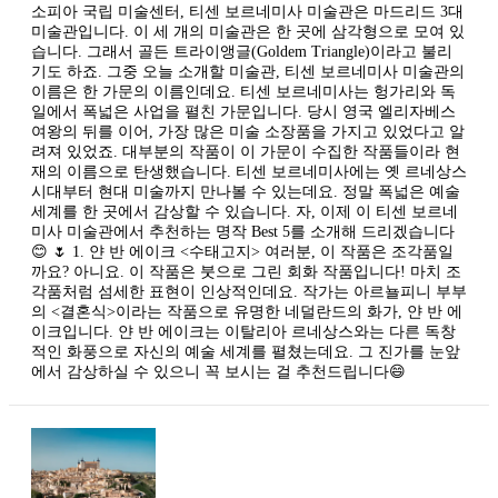
소피아 국립 미술센터, 티센 보르네미사 미술관은 마드리드 3대
미술관입니다. 이 세 개의 미술관은 한 곳에 삼각형으로 모여 있
습니다. 그래서 골든 트라이앵글(Goldem Triangle)이라고 불리
기도 하죠. 그중 오늘 소개할 미술관, 티센 보르네미사 미술관의
이름은 한 가문의 이름인데요. 티센 보르네미사는 헝가리와 독
일에서 폭넓은 사업을 펼친 가문입니다. 당시 영국 엘리자베스
여왕의 뒤를 이어, 가장 많은 미술 소장품을 가지고 있었다고 알
려져 있었죠. 대부분의 작품이 이 가문이 수집한 작품들이라 현
재의 이름으로 탄생했습니다. 티센 보르네미사에는 옛 르네상스
시대부터 현대 미술까지 만나볼 수 있는데요. 정말 폭넓은 예술
세계를 한 곳에서 감상할 수 있습니다. 자, 이제 이 티센 보르네
미사 미술관에서 추천하는 명작 Best 5를 소개해 드리겠습니다
😊 🌷 1. 얀 반 에이크 <수태고지> 여러분, 이 작품은 조각품일
까요? 아니요. 이 작품은 붓으로 그린 회화 작품입니다! 마치 조
각품처럼 섬세한 표현이 인상적인데요. ​작가는 아르뇰피니 부부
의 <결혼식>이라는 작품으로 유명한 네덜란드의 화가, 얀 반 에
이크입니다. 얀 반 에이크는 이탈리아 르네상스와는 다른 독창
적인 화풍으로 자신의 예술 세계를 펼쳤는데요. 그 진가를 눈앞
에서 감상하실 수 있으니 꼭 보시는 걸 추천드립니다😄