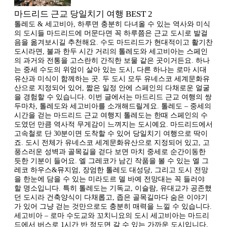
마드리드 근교 당일치기 여행 BEST 2
톨레도 & 세고비아, 하루면 충분히 다녀올 수 있는 역사와 미식
의 도시들 마드리드에 머문다면 꼭 하루쯤은 근교 도시로 발걸
음을 옮겨보시길 추천해요. 수도 마드리드가 현대적이고 활기찬
도시라면, 불과 한두 시간 거리의 톨레도와 세고비아는 스페인
의 과거와 전통을 고스란히 간직한 보물 같은 곳이거든요. 하나
는 중세 수도의 위엄이 살아 있는 도시, 다른 하나는 로마 시대
유산과 미식이 함께하는 곳. 두 도시 모두 유네스코 세계문화유
산으로 지정되어 있어, 짧은 일정 안에 스페인의 다채로운 얼굴
을 경험할 수 있습니다. 이번 글에서는 마드리드 근교 여행의 쌍
두마차, 톨레도와 세고비아를 소개해드릴게요. 톨레도 – 중세의
시간을 걷는 마드리드 근교 여행지 톨레도는 한때 스페인의 수
도였던 만큼 역사적 무게감이 느껴지는 도시예요. 마드리드에서
고속철로 단 30분이면 도착할 수 있어 당일치기 여행으로 딱이
죠. 도시 전체가 유네스코 세계문화유산으로 지정되어 있고, 고
풍스러운 성벽과 골목길을 걷다 보면 마치 중세로 순간이동한
듯한 기분이 들어요. 엘 그레코가 남긴 작품을 볼 수 있는 엘 그
레코 하우스&뮤지엄, 장엄한 톨레도 대성당, 그리고 도시 전망
을 한눈에 담을 수 있는 미라도르 델 바예 전망대는 꼭 들러야
할 명소입니다. 특히 톨레도는 기독교, 이슬람, 유대교가 공존했
던 도시라 건축양식이 다채롭고, 좁은 골목길마다 숨은 이야기
가 있어 그냥 걷는 것만으로도 충분히 매력을 느낄 수 있습니다.
세고비아 – 로마 수도교와 꼬치니요의 도시 세고비아는 마드리
드에서 버스로 1시간 반 정도면 갈 수 있는 가까운 도시입니다.