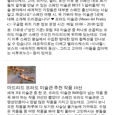
벨라스케스, 고야, 피카소, 달리, 호안 미로 등 스페인 대표 화가
들의 걸작을 만날 수 있는 스페인 미술관 BEST 5 알려줄게! 미
술 분야에서 세계적인 거장들은 대부분 스페인 출신이라는 사실
알고 계셨나요? 스페인 여행 시, 꼭 가봐야 하는 미술관 5곳에
대해 소개해 드리겠습니다! ❤ 프라도 미술관 (Museo del Prado)
👉 구글맵 위치 기본 정보 운영 시간: 매일 10:00 ~ 20:00 입장
료: 15유로 (*성인 기준) 유럽 3대 미술관 중 하나로 손꼽히는 프
라도 미술관! 스페인 수도인 마드리드에 위치해 있는데요. 15세
기 이후 스페인 왕실에서 수집한 방대한 양의 컬렉션을 만나보
실 수 있습니다. 대표작으로는 디에고 벨라스케스의 <시녀들>,
보스의 <세속적인 쾌락의 동산>, 그리고 고야의 <아들을 잡아먹
는 사투르누스> 등이 있어요.
마드리드 프라도 미술관 추천 작품 10선
세계 3대 미술관 중 한 곳, 프라도 미술관 8600점이 넘는 작품 중
꼭 봐야 하는 작품 10선만 뽑았다! 스페인 프라도 미술관은 그
명성만큼이나 정말 많은 작품을 가지고 있는데요. 그러다 보니
모든 작품을 하루에 다 보기란 사실상 불가능에 가까워요. 수많
은 작품들 중 어떤 작품을 봐야 할지 몰라서 고민하시는 분들을