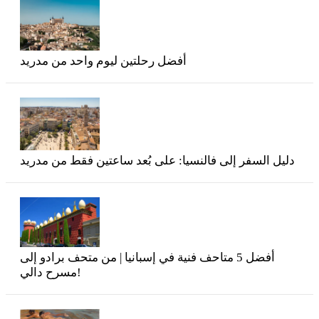
أفضل رحلتين ليوم واحد من مدريد
دليل السفر إلى فالنسيا: على بُعد ساعتين فقط من مدريد
أفضل 5 متاحف فنية في إسبانيا | من متحف برادو إلى
مسرح دالي!