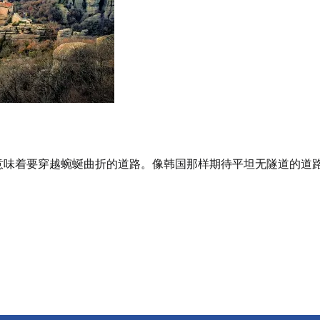
常意味着要穿越蜿蜒曲折的道路。像韩国那样期待平坦无隧道的道