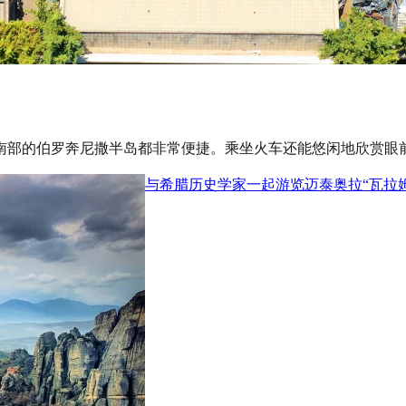
部的​​伯罗奔尼撒半岛都非常便捷。乘坐火车还能悠闲地欣赏眼
与希腊历史学家一起游览迈泰奥拉“瓦拉