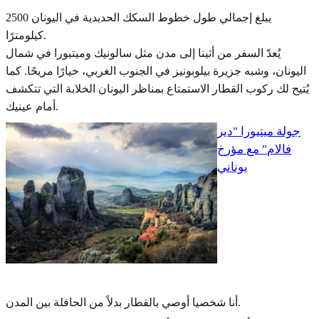
يبلغ إجمالي طول خطوط السكك الحديدية في اليونان 2500
كيلومترًا.
يُعدّ السفر من أثينا إلى مدن مثل سالونيك وميتيورا في شمال
اليونان، وشبه جزيرة بيلوبونيز في الجنوب الغربي، خيارًا مريحًا. كما
يُتيح لك ركوب القطار الاستمتاع بمناظر اليونان الخلابة التي تتكشف
أمام عينيك.
جولة ميتيورا "دير
فالام" مع مؤرخ
يوناني
أنا شخصيا أوصي بالقطار بدلاً من الحافلة بين المدن.