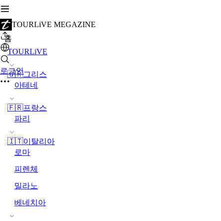
TOURLiVE MEGAZINE
홈
TOURLiVE
로그인
🇬🇷그리스
아테네
🇫🇷프랑스
파리
🇮🇹이탈리아
로마
피렌체
밀라노
베네치아