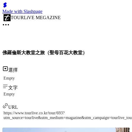
Made with Slashpage
TOURLiVE MEGAZINE
佛羅倫斯大教堂之旅（聖母百花大教堂）
選擇
Empty
文字
Empty
URL
https://www.tourlive.co.kr/tour/693?
utm_source=tourlive&utm_medium=magazine&utm_campaign=tourlive_to