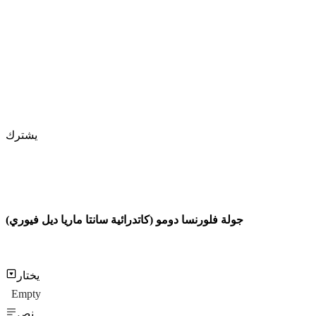
يشترك
جولة فلورنسا دومو (كاتدرائية سانتا ماريا ديل فيوري)
يختار
Empty
نص