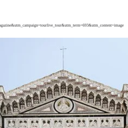
=magazine&utm_campaign=tourlive_tour&utm_term=693&utm_content=image