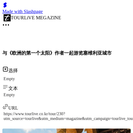
Made with Slashpage
TOURLiVE MEGAZINE
与《欧洲的第一个太阳》作者一起游览塞维利亚城市
选择
Empty
文本
Empty
URL
https://www.tourlive.co.kr/tour/230?
utm_source=tourlive&utm_medium=magazine&utm_campaign=tourlive_to