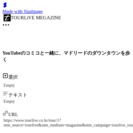
Made with Slashpage
TOURLiVE MEGAZINE
YouTubeのコミコと一緒に、マドリードのダウンタウンを歩
く
選択
Empty
テキスト
Empty
URL
https://www.tourlive.co.kr/tour/1?
utm_source=tourlive&utm_medium=magazine&utm_campaign=tourlive_to