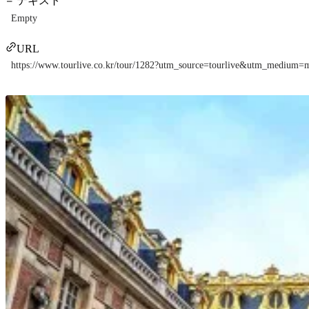
テキスト
Empty
URL
https://www.tourlive.co.kr/tour/1282?utm_source=tourlive&utm_mediu