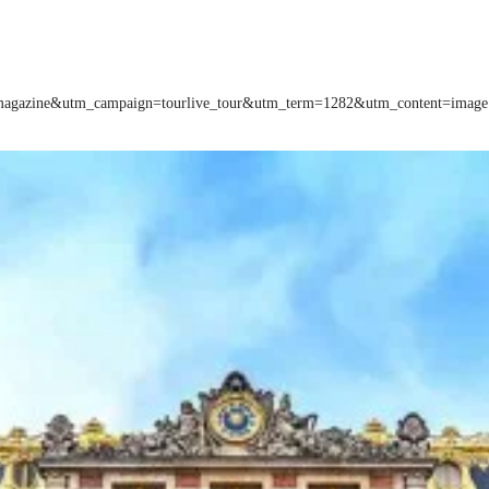
m=magazine&utm_campaign=tourlive_tour&utm_term=1282&utm_content=image